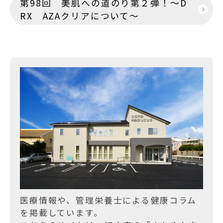
第98回 美肌への道のり第２弾！～D
ビ
RX AZAクリアについて～
ゲ
ー
シ
ョ
ン
医療情報や、管理栄養士による健康コラム
を掲載しています。