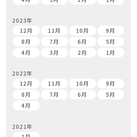
2023年
12月
11月
10月
9月
8月
7月
6月
5月
4月
3月
2月
1月
2022年
12月
11月
10月
9月
8月
7月
6月
5月
4月
2021年
1月