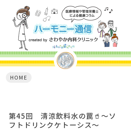
HOME
第45回 清涼飲料水の罠🥤～ソ
フトドリンクケトーシス～