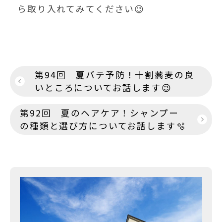
ら取り入れてみてください😉
投
第94回 夏バテ予防！十割蕎麦の良
稿
いところについてお話します😉
ナ
第92回 夏のヘアケア！シャンプー
ビ
の種類と選び方についてお話します🫧
ゲ
ー
シ
ョ
ン