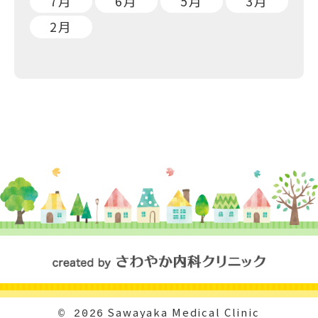
7月
6月
5月
3月
2月
Sawayaka Medical Clinic
© 2026