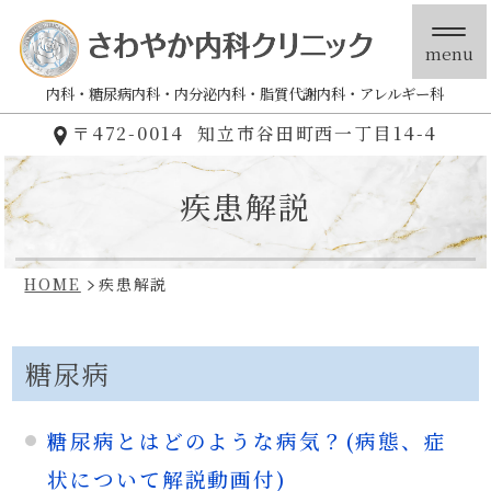
menu
内科
糖尿病内科
内分泌内科
脂質代謝内科
アレルギー科
〒472-0014
知立市谷田町西一丁目14-4
疾患解説
HOME
疾患解説
糖尿病
糖尿病とはどのような病気？(病態、症
状について解説動画付)