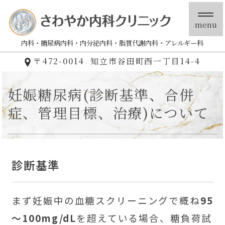
menu
内科
糖尿病内科
内分泌内科
脂質代謝内科
アレルギー科
〒472-0014
知立市谷田町西一丁目14-4
妊娠糖尿病(診断基準、合併
症、管理目標、治療)について
診断基準
まず妊娠中の血糖スクリーニングで概ね
95
～100mg/dL
を超えている場合、糖負荷試