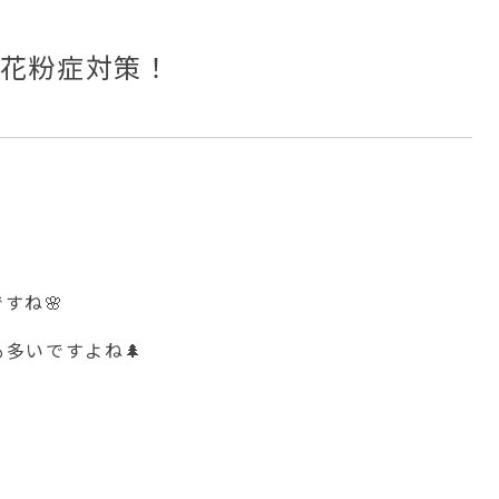
も花粉症対策！
すね🌸
多いですよね🌲