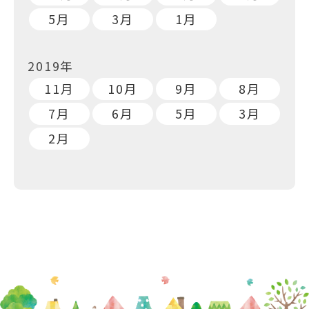
5月
3月
1月
2019年
11月
10月
9月
8月
7月
6月
5月
3月
2月