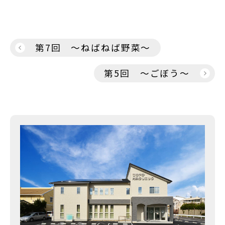
投
第7回 ～ねばねば野菜～
稿
第5回 ～ごぼう～
ナ
ビ
ゲ
ー
シ
ョ
ン