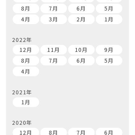
8月
7月
6月
5月
4月
3月
2月
1月
2022年
12月
11月
10月
9月
8月
7月
6月
5月
4月
2021年
1月
2020年
12月
8月
7月
6月