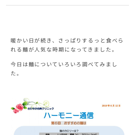
暖かい日が続き、さっぱりするっと食べら
れる麺が人気な時期になってきました。
今日は麺についていろいろ調べてみまし
た。