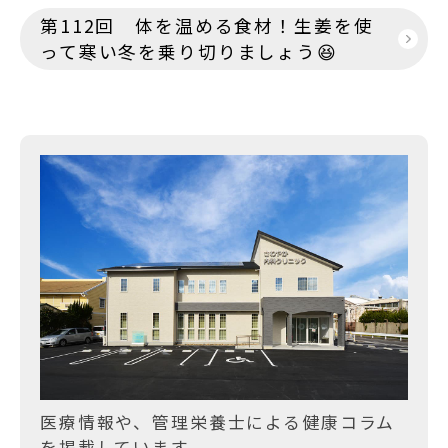
ナ
第112回 体を温める食材！生姜を使
ビ
って寒い冬を乗り切りましょう😆
ゲ
ー
シ
ョ
ン
医療情報や、管理栄養士による健康コラム
を掲載しています。