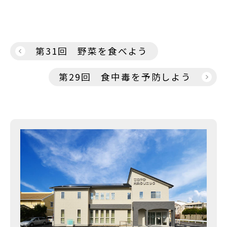
投
第31回 野菜を食べよう
稿
第29回 食中毒を予防しよう
ナ
ビ
ゲ
ー
シ
ョ
ン