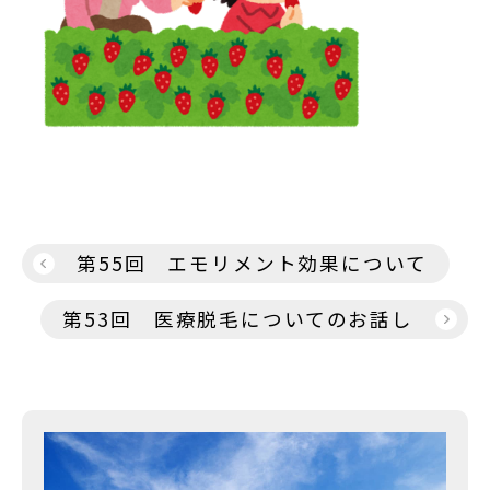
投
第55回 エモリメント効果について
稿
第53回 医療脱毛についてのお話し
ナ
ビ
ゲ
ー
シ