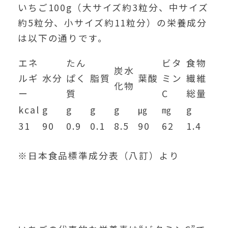
いちご100g（大サイズ約3粒分、中サイズ
約5粒分、小サイズ約11粒分）の栄養成分
は以下の通りです。
エネ
たん
ビタ
食物
炭水
ルギ
水分
ぱく
脂質
葉酸
ミン
繊維
化物
ー
質
C
総量
kcal
g
g
g
g
㎍
㎎
g
31
90
0.9
0.1
8.5
90
62
1.4
※日本食品標準成分表（八訂）より